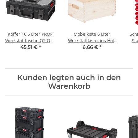
Koffer 16,5 Liter PROFI
Möbelkiste 6 Liter
Sch
Werkstatttasche QS ONE
Werkstattkiste aus Holz
Sta
200 mit
30 × 20 × 14 cm
45,51 €
*
6,66 €
*
Kleinteilemagazin
Kunden legten auch in den
Warenkorb