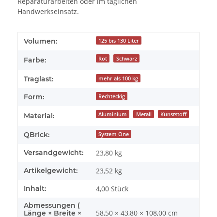
Reparaturarbeiten oder im täglichen
Handwerkseinsatz.
Volumen:
125 bis 130 Liter
Rot
Schwarz
Farbe:
Traglast:
mehr als 100 kg
Form:
Rechteckig
Aluminium
Metall
Kunststoff
Material:
QBrick:
System One
Versandgewicht:
23,80 kg
Artikelgewicht:
23,52
kg
Inhalt:
4,00 Stück
Abmessungen (
58,50 × 43,80 × 108,00 cm
Länge × Breite ×