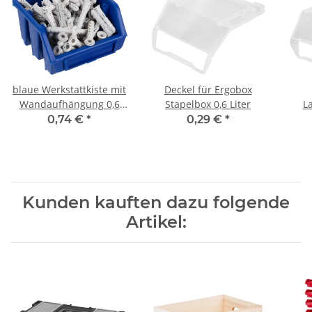
blaue Werkstattkiste mit
Deckel für Ergobox
Wandaufhängung 0,6
Stapelbox 0,6 Liter
L
Liter Fassungsvermögen
0,74 €
*
0,29 €
*
Kunden kauften dazu folgende
Artikel: