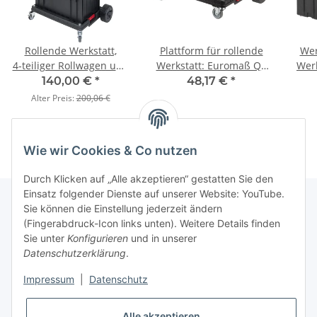
Rollende Werkstatt,
Plattform für rollende
Wer
4‑teiliger Rollwagen und
Werkstatt: Euromaß QS
Werk
3 Werkzeugkoffer
One-Platform
mit
140,00 €
*
48,17 €
*
modular
Alter Preis:
200,06 €
Wie wir Cookies & Co nutzen
Durch Klicken auf „Alle akzeptieren“ gestatten Sie den
Einsatz folgender Dienste auf unserer Website: YouTube.
Sie können die Einstellung jederzeit ändern
(Fingerabdruck-Icon links unten). Weitere Details finden
Kundenservice
Sie unter
Konfigurieren
und in unserer
Datenschutzerklärung
.
Über MyBoxshop
Impressum
|
Datenschutz
unsere Webshops
Alle akzeptieren