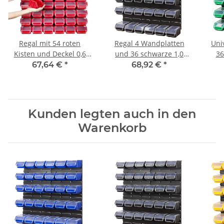
Regal mit 54 roten
Regal 4 Wandplatten
Uni
Kisten und Deckel 0,6
und 36 schwarze 1,0
36
Liter
Liter Deckel
Si
67,64 €
*
68,92 €
*
Sichtlagerkästen
Kunden legten auch in den
Warenkorb