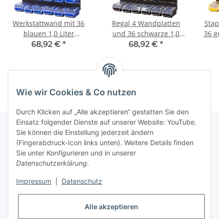
Werkstattwand mit 36
Regal 4 Wandplatten
Stap
blauen 1,0 Liter
und 36 schwarze 1,0
36 g
Stapelkisten und Deckel
Liter Deckel
68,92 €
*
68,92 €
*
Sichtlagerkästen
Wie wir Cookies & Co nutzen
Durch Klicken auf „Alle akzeptieren“ gestatten Sie den
Einsatz folgender Dienste auf unserer Website: YouTube.
Sie können die Einstellung jederzeit ändern
(Fingerabdruck-Icon links unten). Weitere Details finden
Kundenservice
Sie unter
Konfigurieren
und in unserer
Datenschutzerklärung
.
Über MyBoxshop
Impressum
|
Datenschutz
unsere Webshops
Alle akzeptieren