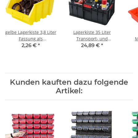
gelbe Lagerkiste 3,8 Liter
Lagerkiste 35 Liter
Fassung als
Transport- und
M
Kunststoffkasten
Werkzeugkiste 50 kg
2,26 €
*
24,89 €
*
stapelbar
Traglast Box Plus
We
Kunden kauften dazu folgende
Artikel: