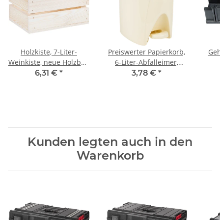
Holzkiste, 7-Liter-
Preiswerter Papierkorb,
Geh
Weinkiste, neue Holzbox,
6-Liter-Abfalleimer,
30 × 20 × 15 cm
Abfallsammler,
Gehr
6,31 €
*
3,78 €
*
Treteimer
90
Kunden legten auch in den
Warenkorb