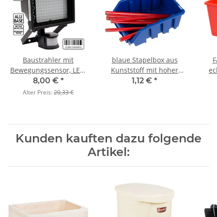
Baustrahler mit
blaue Stapelbox aus
F
Bewegungssensor, LED,
Kunststoff mit hoher
ec
8 Watt, kaltweiß, A+
Traglast Wandlasche
8,00 €
*
1,12 €
*
Alter Preis:
20,33 €
Kunden kauften dazu folgende
Artikel: