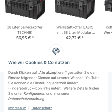
38 Liter Servicekoffer
Werkstattkoffer BASIC
Kof
TECHNIK
mit 38 Liter Modular,
Werk
stabile Werkzeugtasche
56,95 €
*
42,72 €
*
K
Wie wir Cookies & Co nutzen
Durch Klicken auf „Alle akzeptieren“ gestatten Sie den
Einsatz folgender Dienste auf unserer Website: YouTube.
Sie können die Einstellung jederzeit ändern
(Fingerabdruck-Icon links unten). Weitere Details finden
Kundenservice
Sie unter
Konfigurieren
und in unserer
Datenschutzerklärung
.
Über MyBoxshop
Impressum
|
Datenschutz