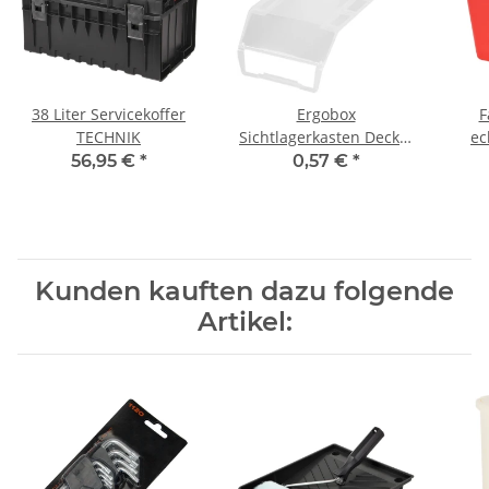
38 Liter Servicekoffer
Ergobox
F
TECHNIK
Sichtlagerkasten Deckel
ec
1,3 Liter
56,95 €
*
0,57 €
*
Kunden kauften dazu folgende
Artikel: