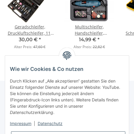
Geradschleifer,
Multischleifer,
Druckluftschleifer, 11-
Handschleifer,
Sch
teilig mit
universale
30,00 €
*
14,99 €
*
Schleifaufsätzen, 6–
Mehrzweckschleifmaschine
S
Alter Preis:
47,60 €
Alter Preis:
22,82 €
7 bar Schleifer
135 W
Wie wir Cookies & Co nutzen
Durch Klicken auf „Alle akzeptieren“ gestatten Sie den
Einsatz folgender Dienste auf unserer Website: YouTube.
Sie können die Einstellung jederzeit ändern
(Fingerabdruck-Icon links unten). Weitere Details finden
Kundenservice
Sie unter
Konfigurieren
und in unserer
Datenschutzerklärung
.
Über MyBoxshop
Impressum
|
Datenschutz