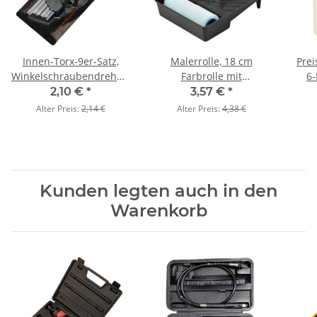
Innen-Torx-9er-Satz,
Malerrolle, 18 cm
Prei
Winkelschraubendreher-
Farbrolle mit
6-
Satz T10–T50 Small
Farbwanne, Malerset
2,10 €
*
3,57 €
*
Alter Preis:
2,14 €
Alter Preis:
4,38 €
Kunden legten auch in den
Warenkorb