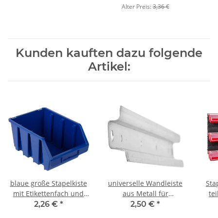
Alter Preis:
3,36 €
Kunden kauften dazu folgende
Artikel:
blaue große Stapelkiste
universelle Wandleiste
Sta
mit Etikettenfach und
aus Metall für
tei
Wandhalter 3,8 Liter
Lagerboxen und
Sic
2,26 €
*
2,50 €
*
Schraubenkisten