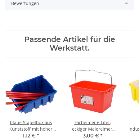
Bewertungen
Passende Artikel für die
Werkstatt.
blaue Stapelbox aus
Farbeimer 6 Liter,
Kunststoff mit hoher
eckiger Malereimer,
Indu
Traglast Wandlasche
Eimer
1,12 €
*
3,00 €
*