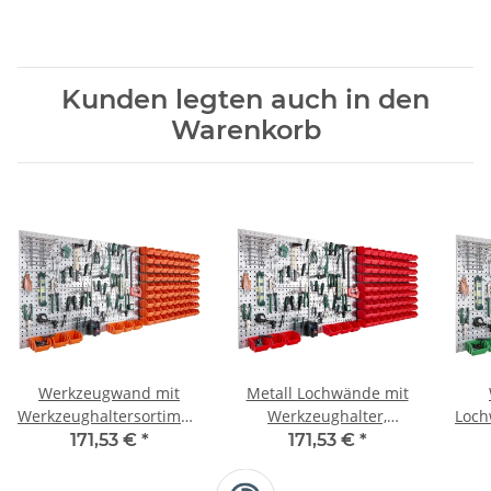
Kunden legten auch in den
Warenkorb
Werkzeugwand mit
Metall Lochwände mit
Werkzeughaltersortiment
Werkzeughalter,
Loch
und Sichtlagerkästen
Werkzeugwand 2,20
171,53 €
*
171,53 €
*
Meter mit Stapelboxen