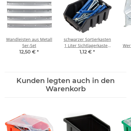
Wandleisten aus Metall
schwarzer Sortierkasten
5er-Set
1 Liter Sichtlagerkasten
Werk
Größe 1 mit Wandlasche
la
12,50 €
*
1,12 €
*
Kunden legten auch in den
Warenkorb