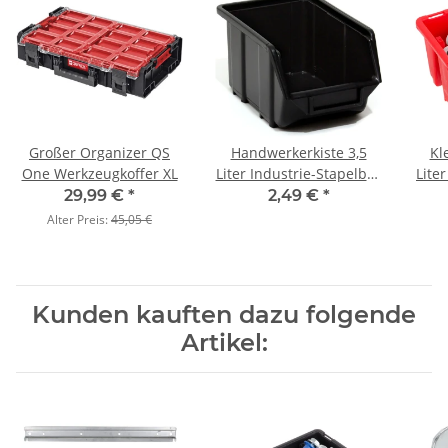
Großer Organizer QS
Handwerkerkiste 3,5
Kl
One Werkzeugkoffer XL
Liter Industrie-Stapelbox
Lite
Schwarz
a
29,99 €
*
2,49 €
*
Alter Preis:
45,05 €
Kunden kauften dazu folgende
Artikel: