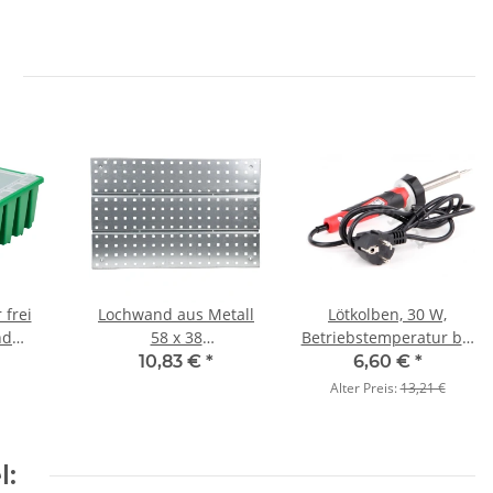
 frei
Lochwand aus Metall
Lötkolben, 30 W,
nd
58 x 38
Betriebstemperatur bis
 Liter,
cm,Werkzeugwand
400 °C, kabelgebunden,
10,83 €
*
6,60 €
*
230 V
Alter Preis:
13,21 €
l: