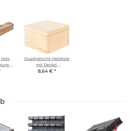
Holz,
Quadratische Holzkiste
kung in
mit Deckel,
el
20 × 20 × 13 cm
*
8,64 €
*
rb