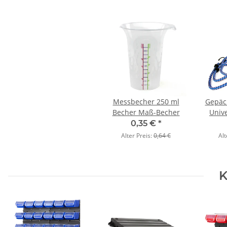
Messbecher 250 ml
Gepäc
Becher Maß-Becher
Univ
0,35 €
*
Alter Preis:
0,64 €
Alt
K