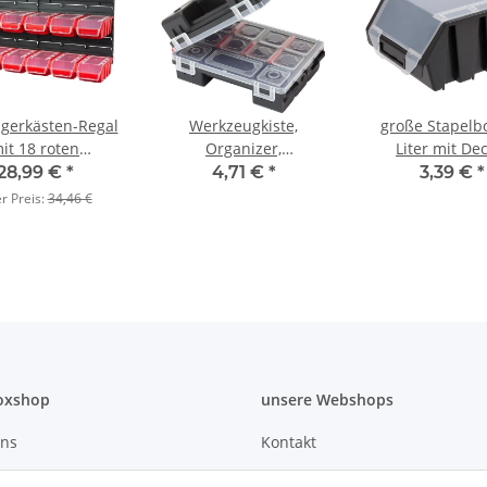
agerkästen-Regal
Werkzeugkiste,
große Stapelbo
it 18 roten
Organizer,
Liter mit De
ubenkisten, 1,0-
Sortierkasten,
28,99 €
*
4,71 €
*
3,39 €
*
Boxen mit Deckel
Kleinteile-Magazin
er Preis:
34,46 €
oxshop
unsere Webshops
uns
Kontakt
rundsatz
Mein Konto