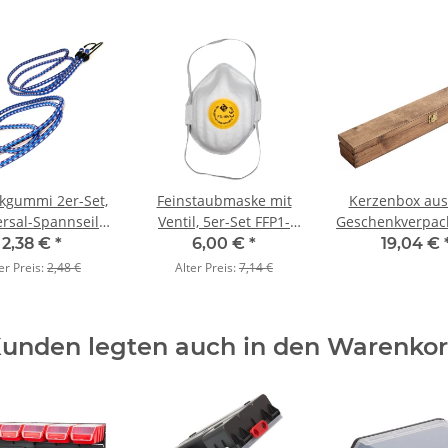
kgummi 2er-Set,
Feinstaubmaske mit
Kerzenbox aus 
ersal-Spannseil
Ventil, 5er-Set FFP1-
Geschenkverpac
100 cm
Atemschutzmasken
Eiche dunk
2,38 €
*
6,00 €
*
19,04 €
er Preis:
2,48 €
Alter Preis:
7,14 €
unden legten auch in den Warenko