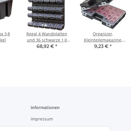
x 3,8
Regal 4 Wandplatten
Organizer,
ckel
und 36 schwarze 1,0
Kleinteilemagazine,
Liter Deckel
doppelseitig, Fächer,
68,92 €
*
9,23 €
*
Sichtlagerkästen
Haushaltskiste
Informationen
Impressum
Datenschutz