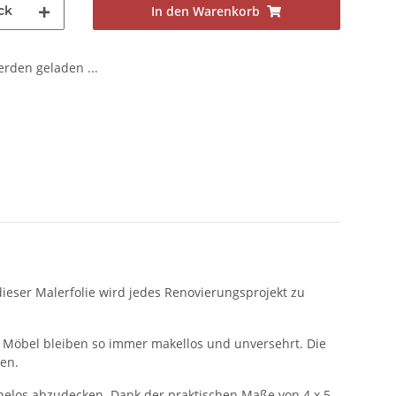
ck
In den Warenkorb
den geladen ...
dieser Malerfolie wird jedes Renovierungsprojekt zu
ine Möbel bleiben so immer makellos und unversehrt. Die
en.
helos abzudecken. Dank der praktischen Maße von 4 x 5