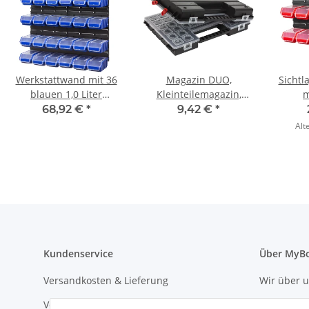
Werkstattwand mit 36
Magazin DUO,
Sichtl
blauen 1,0 Liter
Kleinteilemagazin,
m
Stapelkisten und
Kiste, Sortimentskasten
Schra
68,92 €
*
9,42 €
*
Deckel
Liter-
Alt
Kundenservice
Über MyB
Versandkosten & Lieferung
Wir über 
Versandkostenrechner
Qualitätsg