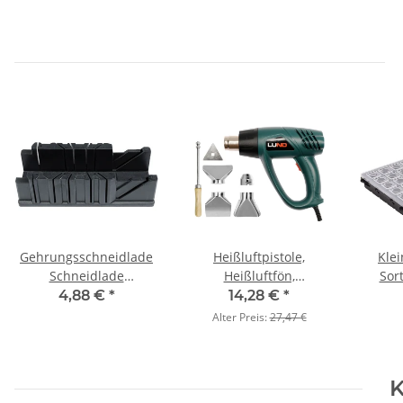
Gehrungsschneidlade
Heißluftpistole,
Kle
Schneidlade
Heißluftfön,
Sor
Gehrungslade 22,5° 45°
Heißluftgebläse 2000
Tand
4,88 €
*
14,28 €
*
90° Winkelschneider
Watt, Werkstattfön
Alter Preis:
27,47 €
K