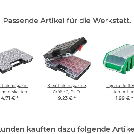
Passende Artikel für die Werkstatt.
inteilemagazin
Kleinteilemagazine,
Lagerbehälter
timentskasten
Größe 2, DUO-
stehend u
em A Organizer
Organizer doppelseitig,
wandhängend 1,3
4,71 €
*
9,23 €
*
1,99 €
*
Haushaltskiste
Grün
unden kauften dazu folgende Artike