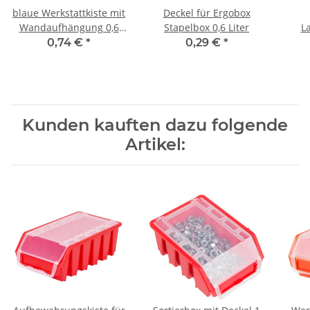
blaue Werkstattkiste mit
Deckel für Ergobox
Wandaufhängung 0,6
Stapelbox 0,6 Liter
L
Liter Fassungsvermögen
0,74 €
*
0,29 €
*
Kunden kauften dazu folgende
Artikel: