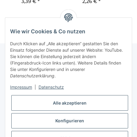
3,8 Liter
Liter und Stapelbox für
3,39 €
*
2,26 €
*
Werkzeugwände
Wie wir Cookies & Co nutzen
Durch Klicken auf „Alle akzeptieren“ gestatten Sie den
Einsatz folgender Dienste auf unserer Website: YouTube.
Sie können die Einstellung jederzeit ändern
(Fingerabdruck-Icon links unten). Weitere Details finden
Kundenservice
Sie unter
Konfigurieren
und in unserer
Datenschutzerklärung
.
Über MyBoxshop
Impressum
|
Datenschutz
unsere Webshops
Alle akzeptieren
Informationen
Konfigurieren
* Alle Preise inkl. gesetzlicher USt., zzgl.
Versand