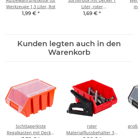
Aufbewahrungskiste für
Sortierbox mit Deckel 1
Werk
Werkzeuge 1,3 Liter, Rot
Liter, roter
m
Sichtlagerkasten
1,99 €
*
1,69 €
*
Kunden legten auch in den
Warenkorb
Sichtlagerkiste
roter
große
Regalkasten mit Deckel
Materialflussbehälter 3,8