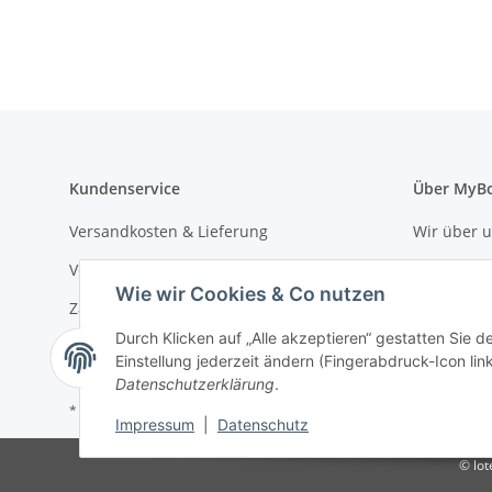
Kundenservice
Über MyB
Versandkosten & Lieferung
Wir über 
Versandkostenrechner
Qualitätsg
Wie wir Cookies & Co nutzen
Zahlungsarten
Registrier
Durch Klicken auf „Alle akzeptieren“ gestatten Sie 
Einstellung jederzeit ändern (Fingerabdruck-Icon link
Datenschutzerklärung
.
* Alle Preise inkl. gesetzlicher USt., zzgl.
Versand
Impressum
|
Datenschutz
© lo