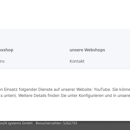
oxshop
unsere Webshops
uns
Kontakt
rundsatz
Mein Konto
en
Sitemap
den Einsatz folgender Dienste auf unserer Website: YouTube. Sie könn
s unten). Weitere Details finden Sie unter
Konfigurieren
und in unsere
tex24 systems GmbH
Besucherzähler: 5262793