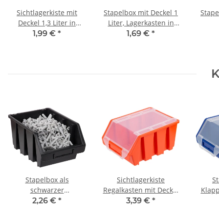
Sichtlagerkiste mit
Stapelbox mit Deckel 1
Stape
Deckel 1,3 Liter in
Liter, Lagerkasten in
Schwarz
Schwarz
1,99 €
*
1,69 €
*
K
Stapelbox als
Sichtlagerkiste
S
schwarzer
Regalkasten mit Deckel
Klapp
Werkzeugkasten 3,8
3,8 Liter
2,26 €
*
3,39 €
*
Liter Sichtlagerkiste