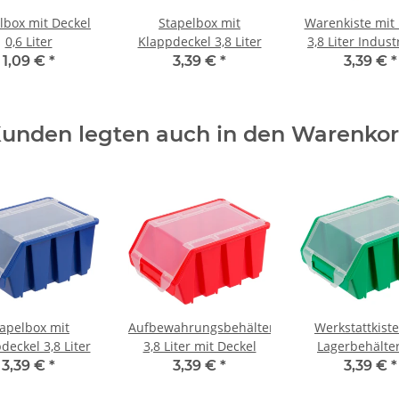
lbox mit Deckel
Stapelbox mit
Warenkiste mit 
0,6 Liter
Klappdeckel 3,8 Liter
3,8 Liter Indus
1,09 €
*
3,39 €
*
3,39 €
*
unden legten auch in den Warenko
tapelbox mit
Aufbewahrungsbehälter
Werkstattkist
deckel 3,8 Liter
3,8 Liter mit Deckel
Lagerbehälter
Deckel
3,39 €
*
3,39 €
*
3,39 €
*