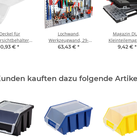
Deckel für
Lochwand,
Magazin DU
rsichtbehälter
Werkzeugwand, 29-
Kleinteilemag
obox 3,8 Liter
teiliges
Kiste, Sortiment
0,93 €
*
63,43 €
*
9,42 €
*
Hakensortiment,
1,20 Meter × 60 cm,
Werkzeughalter
unden kauften dazu folgende Artike