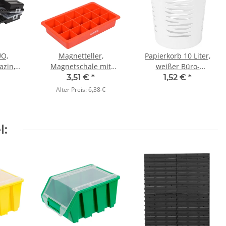
O,
Magnetteller,
Papierkorb 10 Liter,
azin,
Magnetschale mit
weißer Büro-
skasten
Unterteilung
Abfalleimer
3,51 €
*
1,52 €
*
Werkzeughalterung
Alter Preis:
6,38 €
l: