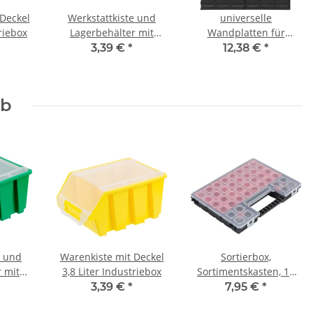
Deckel
Werkstattkiste und
universelle
triebox
Lagerbehälter mit
Wandplatten für
Deckel
Sichtlagerkästen, 690 x
3,39 €
*
12,38 €
*
770 mm Wandtafel
rb
e und
Warenkiste mit Deckel
Sortierbox,
 mit
3,8 Liter Industriebox
Sortimentskasten, 16
Fächer, Kleinteilebox,
3,39 €
*
7,95 €
*
36,5 × 27 × 5 cm,