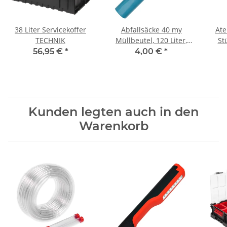
38 Liter Servicekoffer
Abfallsäcke 40 my
Ate
TECHNIK
Müllbeutel, 120 Liter,
Stü
starke Säcke für Bau-
FFP
56,95 €
*
4,00 €
*
Abfälle
Kunden legten auch in den
Warenkorb