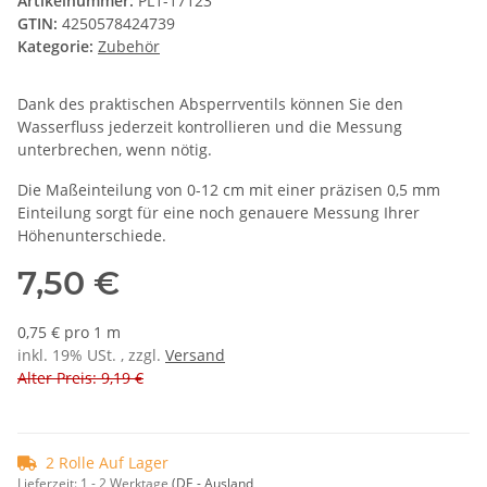
Artikelnummer:
PL1-17123
GTIN:
4250578424739
Kategorie:
Zubehör
Dank des praktischen Absperrventils können Sie den
Wasserfluss jederzeit kontrollieren und die Messung
unterbrechen, wenn nötig.
Die Maßeinteilung von 0-12 cm mit einer präzisen 0,5 mm
Einteilung sorgt für eine noch genauere Messung Ihrer
Höhenunterschiede.
7,50 €
0,75 € pro 1 m
inkl. 19% USt. , zzgl.
Versand
Alter Preis: 9,19 €
2 Rolle Auf Lager
Lieferzeit:
1 - 2 Werktage
(DE - Ausland