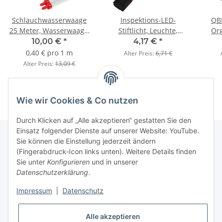
Schlauchwasserwaage
Inspektions-LED-
QB
25 Meter, Wasserwaage,
Stiftlicht, Leuchte,
Org
Meterstrich bestimmen
Werkstattlampe mit
10,00 €
*
4,17 €
*
Magnet
0,40 € pro 1 m
Alter Preis:
6,71 €
Alter Preis:
13,09 €
Wie wir Cookies & Co nutzen
Durch Klicken auf „Alle akzeptieren“ gestatten Sie den
Einsatz folgender Dienste auf unserer Website: YouTube.
Sie können die Einstellung jederzeit ändern
(Fingerabdruck-Icon links unten). Weitere Details finden
Kundenservice
Sie unter
Konfigurieren
und in unserer
Datenschutzerklärung
.
Über MyBoxshop
Impressum
|
Datenschutz
unsere Webshops
Alle akzeptieren