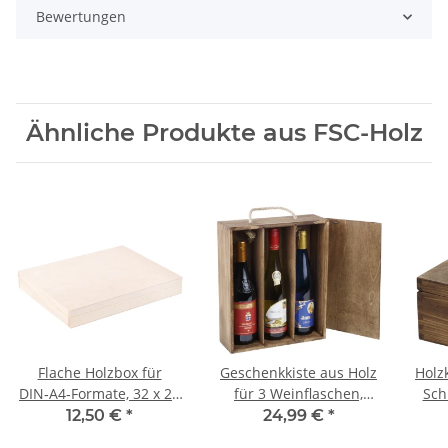
Bewertungen
Ähnliche Produkte aus FSC-Holz
Flache Holzbox für
Geschenkkiste aus Holz
Holz
DIN‑A4‑Formate, 32 x 25
für 3 Weinflaschen,
Sch
cm
36 × 30 × 11 cm
12,50 €
*
24,99 €
*