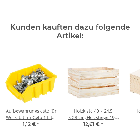
Kunden kauften dazu folgende
Artikel:
Aufbewahrungskiste für
Holzkiste 40 × 24,5
Ho
Werkstatt in Gelb 1 Liter
× 23 cm, Holzstiege 19,5
Aufnahme Inhalt
Liter
Klap
1,12 €
*
12,61 €
*