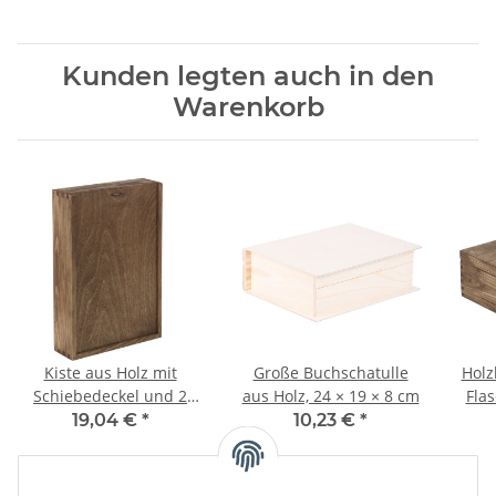
Kunden legten auch in den
Warenkorb
Kiste aus Holz mit
Große Buchschatulle
Holz
Schiebedeckel und 2
aus Holz, 24 × 19 × 8 cm
Flas
Fächern, 32 × 21 × 6 cm
19,04 €
*
10,23 €
*