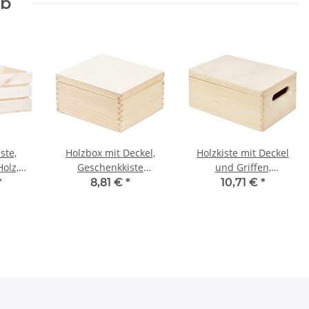
rb
ste,
Holzbox mit Deckel,
Holzkiste mit Deckel
Holz,
Geschenkkiste
und Griffen,
3 cm
Klappdeckel 18 x 16 x 9
30 × 20 × 14 cm
*
8,81 €
*
10,71 €
*
cm