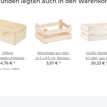
unden legten auch in den Warenko
Offene
Ministiege aus Holz,
Große Obstki
ewahrungskiste
12,5 x 8,5 cm, Miniatur-
41 Liter, aus 
llholz 30 x 20 x
Obststiege
54 × 38,5 × 2
4,76 €
*
3,57 €
*
20,23 €
13 cm
er Preis:
7,99 €