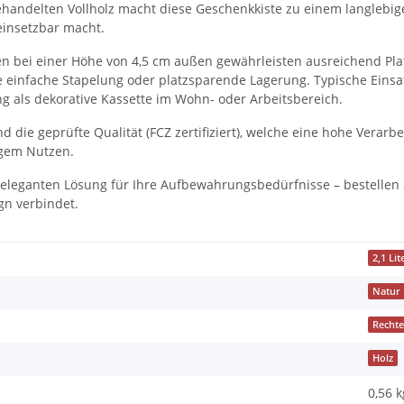
handelten Vollholz macht diese Geschenkkiste zu einem langlebigen
 einsetzbar macht.
en bei einer Höhe von 4,5 cm außen gewährleisten ausreichend Pl
ne einfache Stapelung oder platzsparende Lagerung. Typische Eins
 als dekorative Kassette im Wohn- oder Arbeitsbereich.
 die geprüfte Qualität (FCZ zertifiziert), welche eine hohe Verarbe
igem Nutzen.
ch eleganten Lösung für Ihre Aufbewahrungsbedürfnisse – bestellen
gn verbindet.
2,1 Lit
Natur
Rechte
Holz
0,56 k