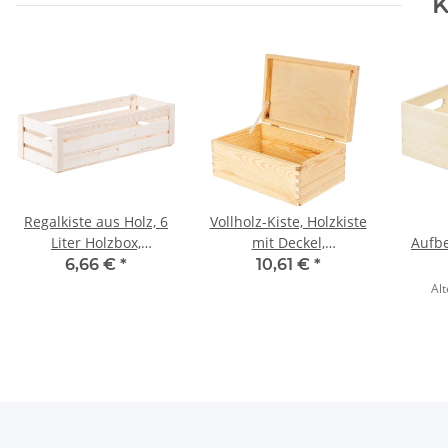
K
Regalkiste aus Holz, 6
Vollholz-Kiste, Holzkiste
Liter Holzbox,
mit Deckel,
Aufb
40 × 16 × 12 cm
30 × 20 × 14 cm
aus Vo
6,66 €
*
10,61 €
*
Alt