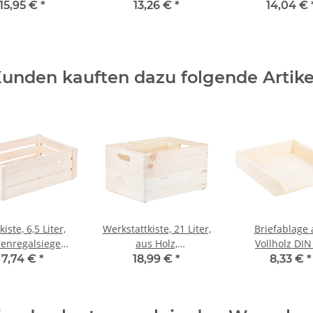
 × 30 × 14 cm
Holz 9,5 x 24,5 x 31 cm
40 × 30 × 14 c
15,95 €
*
13,26 €
*
14,04 €
unden kauften dazu folgende Artike
iste, 6,5 Liter,
Werkstattkiste, 21 Liter,
Briefablage 
enregalsiege
aus Holz,
Vollholz DIN
× 21 × 12,5 cm
40 × 30 × 24 cm
Längsformat 32 x
7,74 €
*
18,99 €
*
8,33 €
*
cm