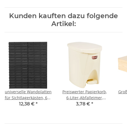
Kunden kauften dazu folgende
Artikel:
universelle Wandplatten
Preiswerter Papierkorb,
Groß
für Sichtlagerkästen, 690
6-Liter-Abfalleimer,
x 770 mm Wandtafel
Abfallsammler,
12,38 €
*
3,78 €
*
Treteimer