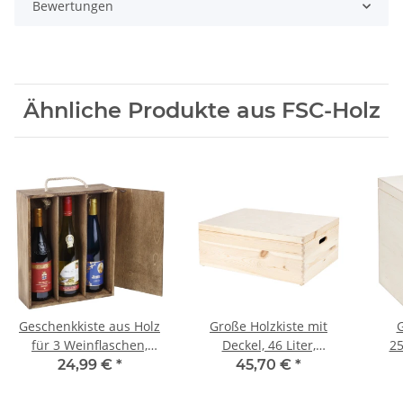
Bewertungen
Ähnliche Produkte aus FSC-Holz
Geschenkkiste aus Holz
Große Holzkiste mit
für 3 Weinflaschen,
Deckel, 46 Liter,
25
36 × 30 × 11 cm
Tragegriffe,
Sch
24,99 €
*
45,70 €
*
60 × 40 × 23 cm