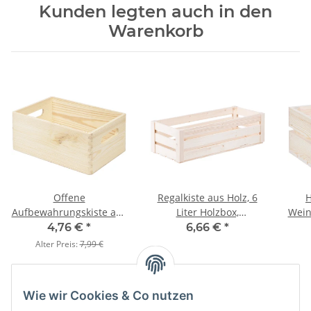
Kunden legten auch in den
Warenkorb
Offene
Regalkiste aus Holz, 6
H
Aufbewahrungskiste aus
Liter Holzbox,
Wein
Vollholz 30 x 20 x 13 cm
40 × 16 × 12 cm
4,76 €
*
6,66 €
*
Alter Preis:
7,99 €
Wie wir Cookies & Co nutzen