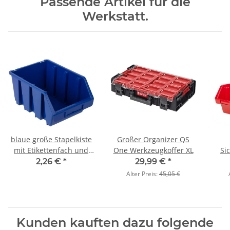
Passende Artikel für die
Werkstatt.
blaue große Stapelkiste
Großer Organizer QS
mit Etikettenfach und
One Werkzeugkoffer XL
Si
Wandhalter 3,8 Liter
zwe
2,26 €
*
29,99 €
*
Alter Preis:
45,05 €
Kunden kauften dazu folgende