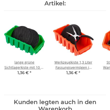
Artikel:
lange grüne
Werkzeugkiste 1,3 Liter
S
Sichtlagerkiste mit 10 kg
Fassungsvermögen in
Wan
Traglast als Wand- und
Orange im Langformat
F
1,36 €
*
1,36 €
*
Stapelbox
Kunden legten auch in den
Warenkorb