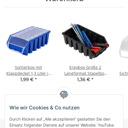
Sortierbox mit
Ergobox Größe 2
Klappdeckel 1,3 Liter in
Langformat Stapelbox
Sich
Blau
für Zollstock und Stifte
1,99 €
*
1,36 €
*
Wie wir Cookies & Co nutzen
Durch Klicken auf „Alle akzeptieren“ gestatten Sie den
Einsatz folgender Dienste auf unserer Website: YouTube.